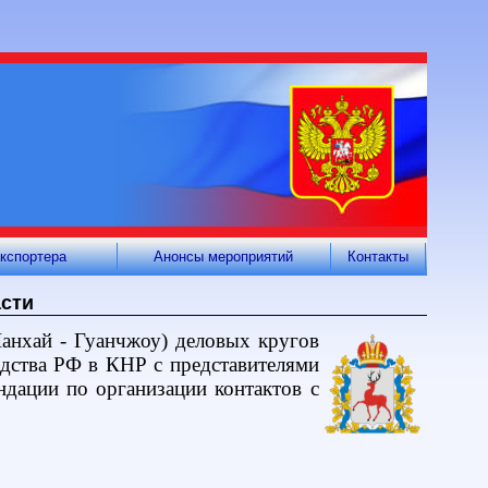
кспортера
Анонсы мероприятий
Контакты
асти
анхай -
Гуанчжоу) деловых кругов
едства РФ в КНР с представителями
дации по организации контактов с