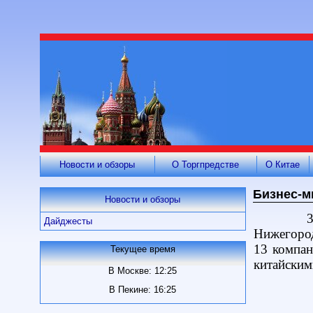
Новости и обзоры
О Торгпредстве
О Китае
Бизнес-м
Новости и обзоры
3
Дайджесты
Нижегород
13 компан
Текущее время
китайским
В Москве: 12:25
В Пекине: 16:25