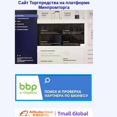
Сайт Торгпредства на платформе
Минпромторга