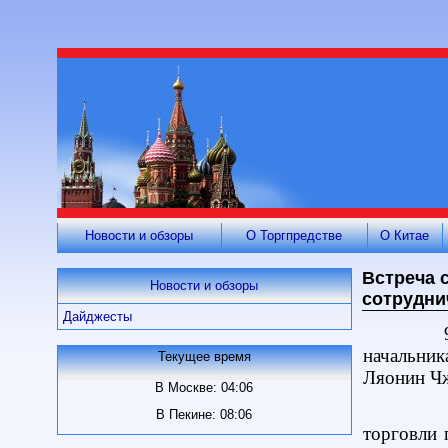
Новости и обзоры
О Торгпредстве
О Китае
Встреча 
Новости и обзоры
сотрудни
Дайджесты
начальни
Текущее время
Ляонин
Чж
В Москве: 04:06
В Пекине: 08:06
торговли 